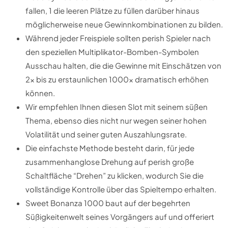
fallen, 1 die leeren Plätze zu füllen darüber hinaus
möglicherweise neue Gewinnkombinationen zu bilden.
Während jeder Freispiele sollten perish Spieler nach
den speziellen Multiplikator-Bomben-Symbolen
Ausschau halten, die die Gewinne mit Einschätzen von
2x bis zu erstaunlichen 1000x dramatisch erhöhen
können.
Wir empfehlen Ihnen diesen Slot mit seinem süßen
Thema, ebenso dies nicht nur wegen seiner hohen
Volatilität und seiner guten Auszahlungsrate.
Die einfachste Methode besteht darin, für jede
zusammenhanglose Drehung auf perish große
Schaltfläche “Drehen” zu klicken, wodurch Sie die
vollständige Kontrolle über das Spieltempo erhalten.
Sweet Bonanza 1000 baut auf der begehrten
Süßigkeitenwelt seines Vorgängers auf und offeriert