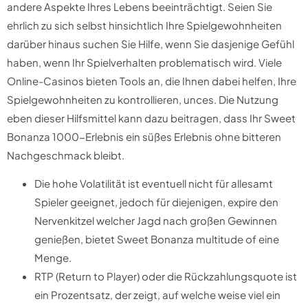
andere Aspekte Ihres Lebens beeinträchtigt. Seien Sie
ehrlich zu sich selbst hinsichtlich Ihre Spielgewohnheiten
darüber hinaus suchen Sie Hilfe, wenn Sie dasjenige Gefühl
haben, wenn Ihr Spielverhalten problematisch wird. Viele
Online-Casinos bieten Tools an, die Ihnen dabei helfen, Ihre
Spielgewohnheiten zu kontrollieren, unces. Die Nutzung
eben dieser Hilfsmittel kann dazu beitragen, dass Ihr Sweet
Bonanza 1000-Erlebnis ein süßes Erlebnis ohne bitteren
Nachgeschmack bleibt.
Die hohe Volatilität ist eventuell nicht für allesamt
Spieler geeignet, jedoch für diejenigen, expire den
Nervenkitzel welcher Jagd nach großen Gewinnen
genießen, bietet Sweet Bonanza multitude of eine
Menge.
RTP (Return to Player) oder die Rückzahlungsquote ist
ein Prozentsatz, der zeigt, auf welche weise viel ein