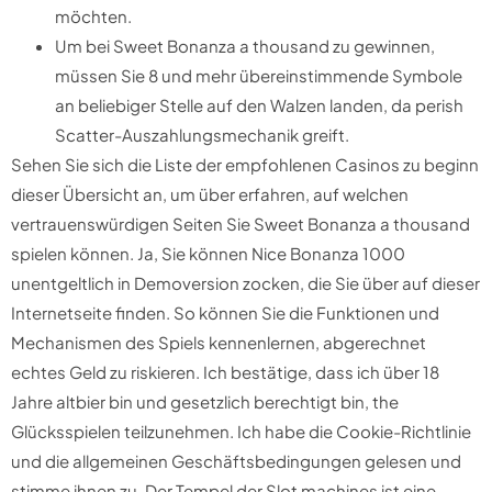
möchten.
Um bei Sweet Bonanza a thousand zu gewinnen,
müssen Sie 8 und mehr übereinstimmende Symbole
an beliebiger Stelle auf den Walzen landen, da perish
Scatter-Auszahlungsmechanik greift.
Sehen Sie sich die Liste der empfohlenen Casinos zu beginn
dieser Übersicht an, um über erfahren, auf welchen
vertrauenswürdigen Seiten Sie Sweet Bonanza a thousand
spielen können. Ja, Sie können Nice Bonanza 1000
unentgeltlich in Demoversion zocken, die Sie über auf dieser
Internetseite finden. So können Sie die Funktionen und
Mechanismen des Spiels kennenlernen, abgerechnet
echtes Geld zu riskieren. Ich bestätige, dass ich über 18
Jahre altbier bin und gesetzlich berechtigt bin, the
Glücksspielen teilzunehmen. Ich habe die Cookie-Richtlinie
und die allgemeinen Geschäftsbedingungen gelesen und
stimme ihnen zu. Der Tempel der Slot machines ist eine