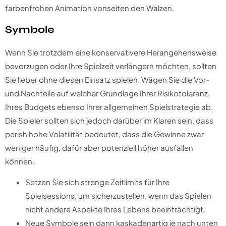
farbenfrohen Animation vonseiten den Walzen.
Symbole
Wenn Sie trotzdem eine konservativere Herangehensweise
bevorzugen oder Ihre Spielzeit verlängern möchten, sollten
Sie lieber ohne diesen Einsatz spielen. Wägen Sie die Vor-
und Nachteile auf welcher Grundlage Ihrer Risikotoleranz,
Ihres Budgets ebenso Ihrer allgemeinen Spielstrategie ab.
Die Spieler sollten sich jedoch darüber im Klaren sein, dass
perish hohe Volatilität bedeutet, dass die Gewinne zwar
weniger häufig, dafür aber potenziell höher ausfallen
können.
Setzen Sie sich strenge Zeitlimits für Ihre
Spielsessions, um sicherzustellen, wenn das Spielen
nicht andere Aspekte Ihres Lebens beeinträchtigt.
Neue Symbole sein dann kaskadenartig je nach unten