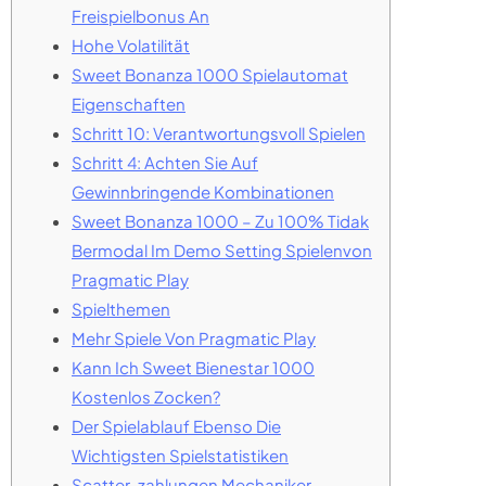
Freispielbonus An
Hohe Volatilität
Sweet Bonanza 1000 Spielautomat
Eigenschaften
Schritt 10: Verantwortungsvoll Spielen
Schritt 4: Achten Sie Auf
Gewinnbringende Kombinationen
Sweet Bonanza 1000 – Zu 100% Tidak
Bermodal Im Demo Setting Spielenvon
Pragmatic Play
Spielthemen
Mehr Spiele Von Pragmatic Play
Kann Ich Sweet Bienestar 1000
Kostenlos Zocken?
Der Spielablauf Ebenso Die
Wichtigsten Spielstatistiken
Scatter-zahlungen Mechaniker