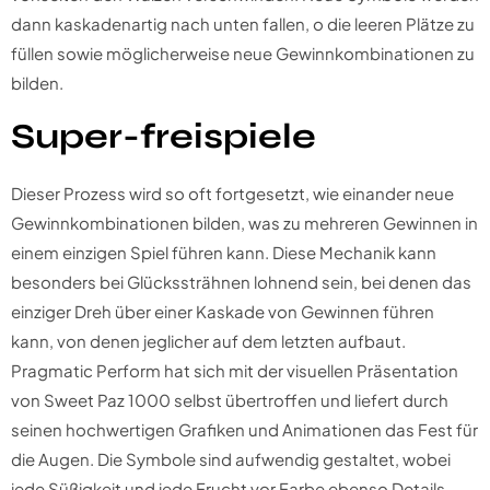
dann kaskadenartig nach unten fallen, o die leeren Plätze zu
füllen sowie möglicherweise neue Gewinnkombinationen zu
bilden.
Super-freispiele
Dieser Prozess wird so oft fortgesetzt, wie einander neue
Gewinnkombinationen bilden, was zu mehreren Gewinnen in
einem einzigen Spiel führen kann. Diese Mechanik kann
besonders bei Glückssträhnen lohnend sein, bei denen das
einziger Dreh über einer Kaskade von Gewinnen führen
kann, von denen jeglicher auf dem letzten aufbaut.
Pragmatic Perform hat sich mit der visuellen Präsentation
von Sweet Paz 1000 selbst übertroffen und liefert durch
seinen hochwertigen Grafiken und Animationen das Fest für
die Augen. Die Symbole sind aufwendig gestaltet, wobei
jede Süßigkeit und jede Frucht vor Farbe ebenso Details