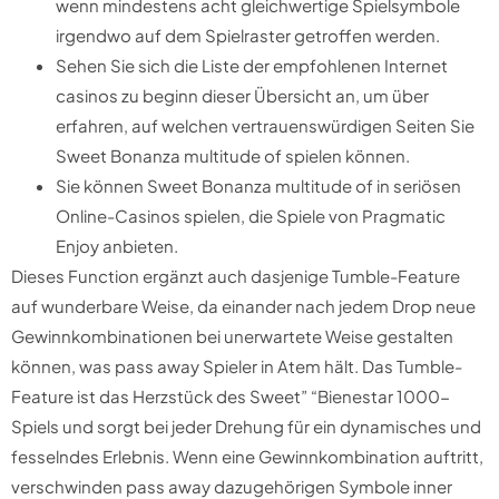
wenn mindestens acht gleichwertige Spielsymbole
irgendwo auf dem Spielraster getroffen werden.
Sehen Sie sich die Liste der empfohlenen Internet
casinos zu beginn dieser Übersicht an, um über
erfahren, auf welchen vertrauenswürdigen Seiten Sie
Sweet Bonanza multitude of spielen können.
Sie können Sweet Bonanza multitude of in seriösen
Online-Casinos spielen, die Spiele von Pragmatic
Enjoy anbieten.
Dieses Function ergänzt auch dasjenige Tumble-Feature
auf wunderbare Weise, da einander nach jedem Drop neue
Gewinnkombinationen bei unerwartete Weise gestalten
können, was pass away Spieler in Atem hält. Das Tumble-
Feature ist das Herzstück des Sweet” “Bienestar 1000-
Spiels und sorgt bei jeder Drehung für ein dynamisches und
fesselndes Erlebnis. Wenn eine Gewinnkombination auftritt,
verschwinden pass away dazugehörigen Symbole inner