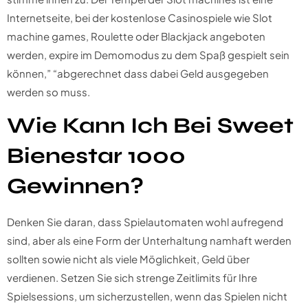
Internetseite, bei der kostenlose Casinospiele wie Slot
machine games, Roulette oder Blackjack angeboten
werden, expire im Demomodus zu dem Spaß gespielt sein
können,” “abgerechnet dass dabei Geld ausgegeben
werden so muss.
Wie Kann Ich Bei Sweet
Bienestar 1000
Gewinnen?
Denken Sie daran, dass Spielautomaten wohl aufregend
sind, aber als eine Form der Unterhaltung namhaft werden
sollten sowie nicht als viele Möglichkeit, Geld über
verdienen. Setzen Sie sich strenge Zeitlimits für Ihre
Spielsessions, um sicherzustellen, wenn das Spielen nicht