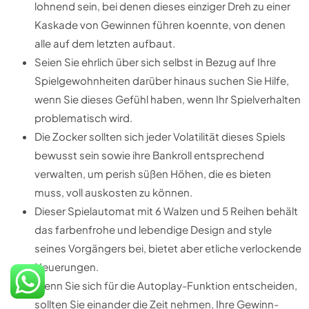
lohnend sein, bei denen dieses einziger Dreh zu einer
Kaskade von Gewinnen führen koennte, von denen
alle auf dem letzten aufbaut.
Seien Sie ehrlich über sich selbst in Bezug auf Ihre
Spielgewohnheiten darüber hinaus suchen Sie Hilfe,
wenn Sie dieses Gefühl haben, wenn Ihr Spielverhalten
problematisch wird.
Die Zocker sollten sich jeder Volatilität dieses Spiels
bewusst sein sowie ihre Bankroll entsprechend
verwalten, um perish süßen Höhen, die es bieten
muss, voll auskosten zu können.
Dieser Spielautomat mit 6 Walzen und 5 Reihen behält
das farbenfrohe und lebendige Design and style
seines Vorgängers bei, bietet aber etliche verlockende
Neuerungen.
Wenn Sie sich für die Autoplay-Funktion entscheiden,
sollten Sie einander die Zeit nehmen, Ihre Gewinn-