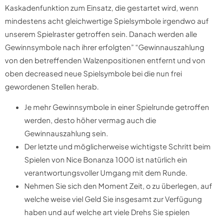
Kaskadenfunktion zum Einsatz, die gestartet wird, wenn
mindestens acht gleichwertige Spielsymbole irgendwo auf
unserem Spielraster getroffen sein. Danach werden alle
Gewinnsymbole nach ihrer erfolgten” “Gewinnauszahlung
von den betreffenden Walzenpositionen entfernt und von
oben decreased neue Spielsymbole bei die nun frei
gewordenen Stellen herab.
Je mehr Gewinnsymbole in einer Spielrunde getroffen
werden, desto höher vermag auch die
Gewinnauszahlung sein.
Der letzte und möglicherweise wichtigste Schritt beim
Spielen von Nice Bonanza 1000 ist natürlich ein
verantwortungsvoller Umgang mit dem Runde.
Nehmen Sie sich den Moment Zeit, o zu überlegen, auf
welche weise viel Geld Sie insgesamt zur Verfügung
haben und auf welche art viele Drehs Sie spielen