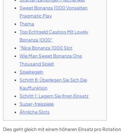
Sweet Bonanza 1000 Vonseiten
Pragmatic Play
Thema
Top Echtgeld Casinos Mit Lovely
Bonanza 1000″
“Nice Bonanza 1000 Slot
Wie Man Sweet Bonanza One
Thousand Spielt
Spielregeln
Schritt 8: Überlegen Sie Sich Die
Kauffunktion
Schritt 1: Lagern Sie Ihren Einsatz
Super-freispiele
Ähnliche Slots
Dies geht gleich mit einem höheren Einsatz pro Rotation