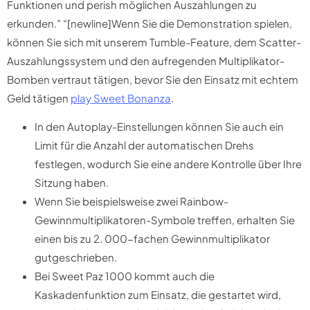
Funktionen und perish möglichen Auszahlungen zu
erkunden.” “[newline]Wenn Sie die Demonstration spielen,
können Sie sich mit unserem Tumble-Feature, dem Scatter-
Auszahlungssystem und den aufregenden Multiplikator-
Bomben vertraut tätigen, bevor Sie den Einsatz mit echtem
Geld tätigen
play Sweet Bonanza
.
In den Autoplay-Einstellungen können Sie auch ein
Limit für die Anzahl der automatischen Drehs
festlegen, wodurch Sie eine andere Kontrolle über Ihre
Sitzung haben.
Wenn Sie beispielsweise zwei Rainbow-
Gewinnmultiplikatoren-Symbole treffen, erhalten Sie
einen bis zu 2. 000-fachen Gewinnmultiplikator
gutgeschrieben.
Bei Sweet Paz 1000 kommt auch die
Kaskadenfunktion zum Einsatz, die gestartet wird,