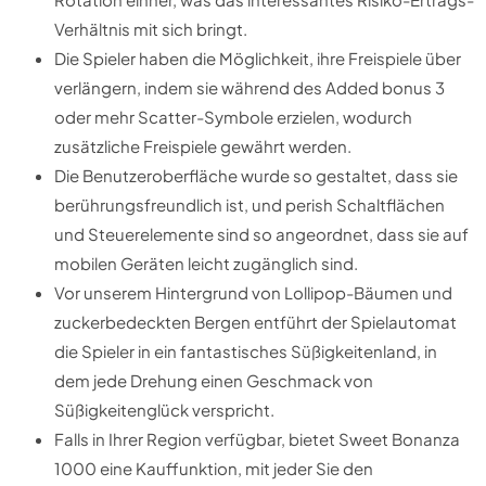
Verhältnis mit sich bringt.
Die Spieler haben die Möglichkeit, ihre Freispiele über
verlängern, indem sie während des Added bonus 3
oder mehr Scatter-Symbole erzielen, wodurch
zusätzliche Freispiele gewährt werden.
Die Benutzeroberfläche wurde so gestaltet, dass sie
berührungsfreundlich ist, und perish Schaltflächen
und Steuerelemente sind so angeordnet, dass sie auf
mobilen Geräten leicht zugänglich sind.
Vor unserem Hintergrund von Lollipop-Bäumen und
zuckerbedeckten Bergen entführt der Spielautomat
die Spieler in ein fantastisches Süßigkeitenland, in
dem jede Drehung einen Geschmack von
Süßigkeitenglück verspricht.
Falls in Ihrer Region verfügbar, bietet Sweet Bonanza
1000 eine Kauffunktion, mit jeder Sie den