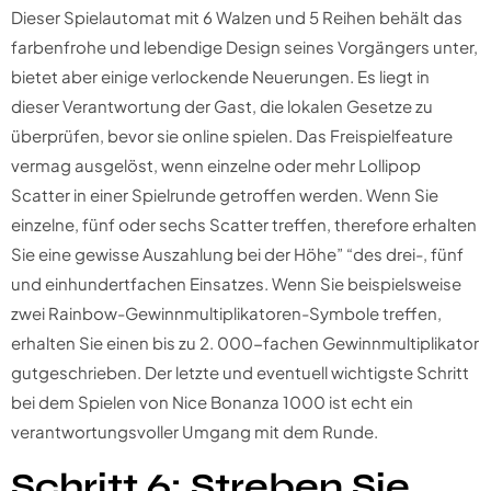
Dieser Spielautomat mit 6 Walzen und 5 Reihen behält das
farbenfrohe und lebendige Design seines Vorgängers unter,
bietet aber einige verlockende Neuerungen. Es liegt in
dieser Verantwortung der Gast, die lokalen Gesetze zu
überprüfen, bevor sie online spielen. Das Freispielfeature
vermag ausgelöst, wenn einzelne oder mehr Lollipop
Scatter in einer Spielrunde getroffen werden. Wenn Sie
einzelne, fünf oder sechs Scatter treffen, therefore erhalten
Sie eine gewisse Auszahlung bei der Höhe” “des drei-, fünf
und einhundertfachen Einsatzes. Wenn Sie beispielsweise
zwei Rainbow-Gewinnmultiplikatoren-Symbole treffen,
erhalten Sie einen bis zu 2. 000-fachen Gewinnmultiplikator
gutgeschrieben. Der letzte und eventuell wichtigste Schritt
bei dem Spielen von Nice Bonanza 1000 ist echt ein
verantwortungsvoller Umgang mit dem Runde.
Schritt 6: Streben Sie