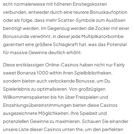
echt normalerweise mit höheren Einstiegskosten
verbunden, entweder durch eine teurere Bonuskaufoption
oder als folge, dass mehr Scatter-Symbole zum Auslösen
benötigt werden. Im Gegenzug werden die Zocker mit einer
Bonusrunde verwöhnt, in dieser jede Multiplikatorbombe
garantiert eine größere Schlagkraft hat, was das Potenzial
für massive Gewinne deutlich erhöht.
Diese erstklassigen Online-Casinos haben nicht nur Fairly
sweet Bonanza 1000 within ihren Spielbibliotheken,
sondern bieten auch verlockende Bonusse, um Du
Spielerlebnis zu optimalisieren. Von großzügigen
Willkommenspaketen bis hin über Freispielen und
Einzahlungsübereinstimmungen bieten diese Casinos
ausgezeichnete Möglichkeiten, Ihre Spielzeit und
potenziellen Gewinne zu maximieren. Schauen Sie einander
unsere Liste dieser Casinos unten the, um den perfekten