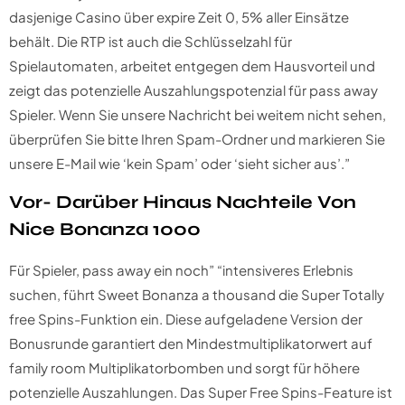
dasjenige Casino über expire Zeit 0, 5% aller Einsätze
behält. Die RTP ist auch die Schlüsselzahl für
Spielautomaten, arbeitet entgegen dem Hausvorteil und
zeigt das potenzielle Auszahlungspotenzial für pass away
Spieler. Wenn Sie unsere Nachricht bei weitem nicht sehen,
überprüfen Sie bitte Ihren Spam-Ordner und markieren Sie
unsere E-Mail wie ‘kein Spam’ oder ‘sieht sicher aus’.”
Vor- Darüber Hinaus Nachteile Von
Nice Bonanza 1000
Für Spieler, pass away ein noch” “intensiveres Erlebnis
suchen, führt Sweet Bonanza a thousand die Super Totally
free Spins-Funktion ein. Diese aufgeladene Version der
Bonusrunde garantiert den Mindestmultiplikatorwert auf
family room Multiplikatorbomben und sorgt für höhere
potenzielle Auszahlungen. Das Super Free Spins-Feature ist