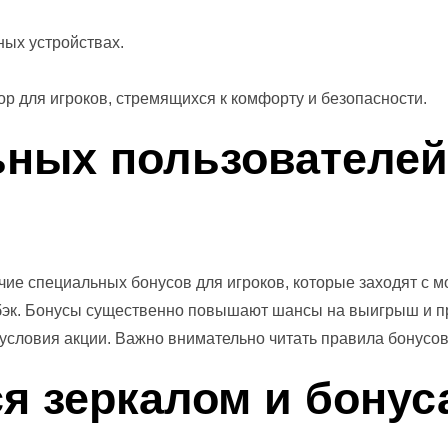
ных устройствах.
р для игроков, стремящихся к комфорту и безопасности.
ных пользователей:
чие специальных бонусов для игроков, которые заходят с
эк. Бонусы существенно повышают шансы на выигрыш и пр
условия акции. Важно внимательно читать правила бонусов
я зеркалом и бонус