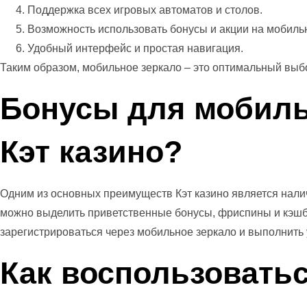
Поддержка всех игровых автоматов и столов.
Возможность использовать бонусы и акции на мобиль
Удобный интерфейс и простая навигация.
Таким образом, мобильное зеркало – это оптимальный выбо
Бонусы для мобиль
Кэт казино?
Одним из основных преимуществ Кэт казино является нали
можно выделить приветственные бонусы, фриспины и кэшб
зарегистрироваться через мобильное зеркало и выполнить 
Как воспользоватьс