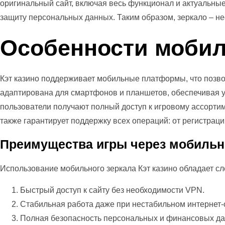
оригинальный сайт, включая весь функционал и актуальные
защиту персональных данных. Таким образом, зеркало – н
Особенности мобиль
Кэт казино поддерживает мобильные платформы, что позво
адаптирована для смартфонов и планшетов, обеспечивая у
пользователи получают полный доступ к игровому ассортим
также гарантирует поддержку всех операций: от регистра
Преимущества игры через мобильн
Использование мобильного зеркала Кэт казино обладает 
Быстрый доступ к сайту без необходимости VPN.
Стабильная работа даже при нестабильном интернет-
Полная безопасность персональных и финансовых да