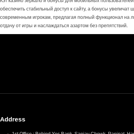
Кэт казино зеркало и бонусы для мобильных пользователей 
обеспечить стабильный доступ к сайту, а бонусы увелича
современным игрокам, предлагая полный функционал на л
отдачу от игры и наслаждаться азартом без препятствий.
Address
1st Office : Behind Yes Bank, Sanjay Chowk, Panipat, Ha