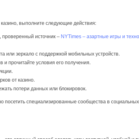
т казино, выполните следующие действия:
р, проверенный источник –
NYTimes – азартные игры и техн
та или зеркало с поддержкой мобильных устройств.
 и прочитайте условия его получения.
укции.
ков от казино.
ежать потери данных или блокировок.
но посетить специализированные сообщества в социальных