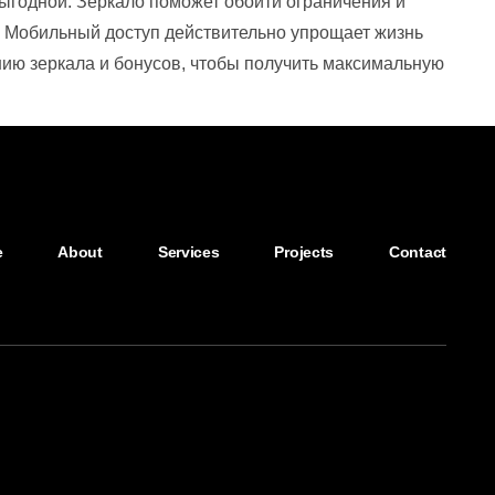
выгодной. Зеркало поможет обойти ограничения и
. Мобильный доступ действительно упрощает жизнь
ию зеркала и бонусов, чтобы получить максимальную
e
About
Services
Projects
Contact