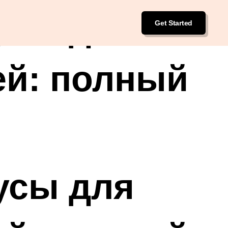
нусы для
Get Started
ей: полный
нусы для